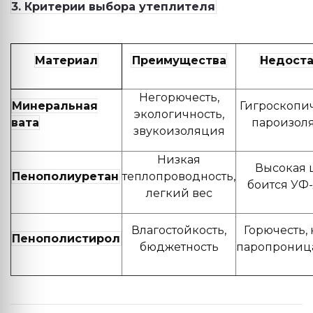
3. Критерии выбора утеплителя
Материал
Преимущества
Недоста
Негорючесть,
Минеральная
Гигроскопич
экологичность,
вата
пароизол
звукоизоляция
Низкая
Высокая 
Пенополиуретан
теплопроводность,
боится УФ
легкий вес
Влагостойкость,
Горючесть,
Пенополистирол
бюджетность
паропрониц