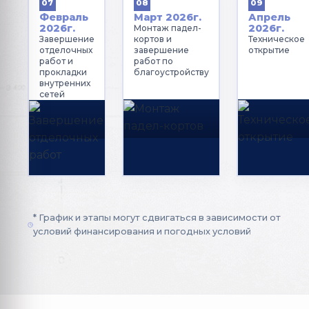
07
08
09
Февраль
Март 2026г.
Апрель
2026г.
2026г.
Монтаж падел-
Завершение
кортов и
Техническое
отделочных
завершение
открытие
работ и
работ по
прокладки
благоустройству
внутренних
сетей
* График и этапы могут сдвигаться в зависимости от
условий финансирования и погодных условий