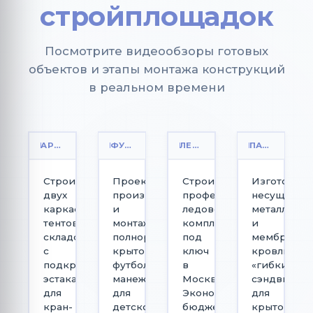
стройплощадок
Посмотрите видеообзоры готовых
объектов и этапы монтажа конструкций
в реальном времени
АРОЧНЫЙ СКЛАД 27Х100М | АО «БРОК-ИНВЕСТ»
ФУТБОЛЬНЫЙ МАНЕЖ 55Х92М | АКАДЕМИЯ КОНОПЛЕВА
ЛЕДОВАЯ АРЕНА 44Х82М | «ЛЕД НА МОСФИЛЬМОВСКОЙ»
ПАДЕЛ-ТЕННИС КОРТ | АКАДЕМИЯ «PLAY PARK»
Строительство
Проектирование,
Строительство
Изготовле
двух
производство
профессионального
несущих
каркасно-
и
ледового
металлоко
тентовых
монтаж
комплекса
и
складов
полноразмерного
под
мембранно
с
крытого
ключ
кровли
подкрановыми
футбольного
в
«гибкий
эстакадами
манежа
Москве.
сэндвич»
для
для
Экономия
для
кран-
детско-
бюджета
крытой