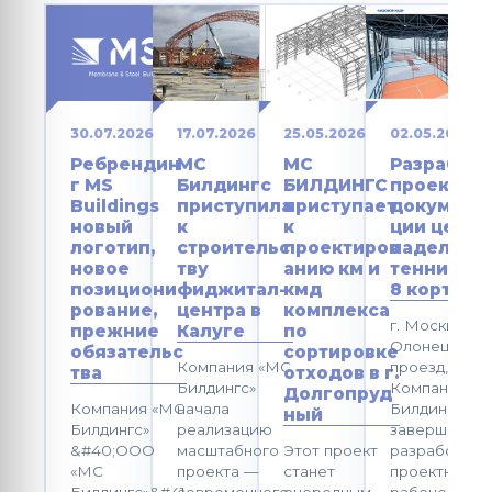
30.07.2026
17.07.2026
25.05.2026
02.05.2026
Ребрендин
МС
МС
Разработк
г MS
Билдингс
БИЛДИНГС
проектно
Buildings
приступила
приступает
документ
новый
к
к
ции центр
логотип,
строительс
проектиров
падел-
новое
тву
анию км и
тенниса н
позициони
фиджитал-
кмд
8 кортов
рование,
центра в
комплекса
г. Москва,
прежние
Калуге
по
Олонецкий
обязательс
сортировке
Компания «МС
проезд, вл. 2
тва
отходов в г.
Билдингс»
Компания М
Долгопруд
Компания «МС
начала
Билдингс
ный
Билдингс»
реализацию
завершила
&#40;ООО
масштабного
Этот проект
разработку
«МС
проекта —
станет
проектной и