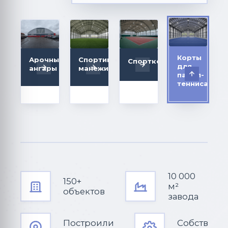
Корты
Арочные
Спортивные
Спорткомплексы
для
ангары
манежи
падел-
тенниса
10 000
150+
м²
объектов
завода
Построили
Собственн