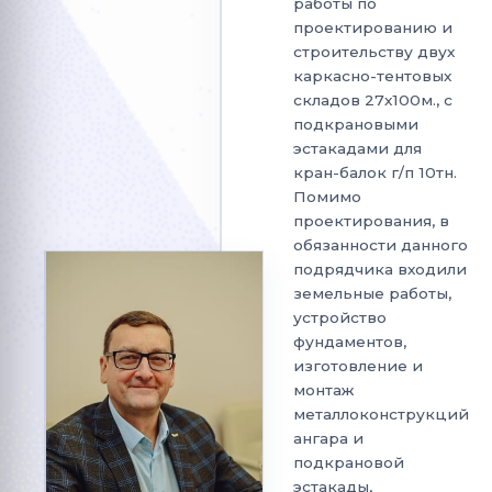
работы по
проектированию и
строительству двух
каркасно-тентовых
складов 27х100м., с
подкрановыми
эстакадами для
кран-балок г/п 10тн.
Помимо
Тип здания
проектирования, в
обязанности данного
подрядчика входили
земельные работы,
Ширина (м)
Длина (м)
устройство
фундаментов,
изготовление и
монтаж
Номер телефона
металлоконструкций
ангара и
подкрановой
эстакады,