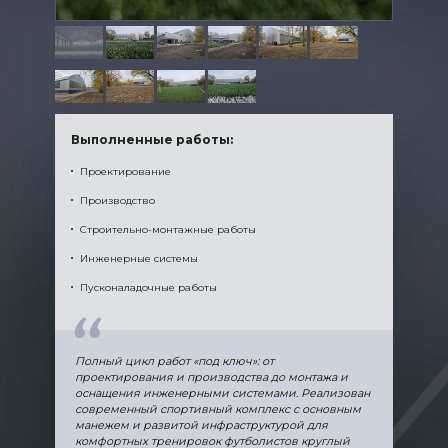
Выпо
Выполненные работы:
Экст
Проектирование
Инте
Производство
Техн
Строительно-монтажные работы
Монт
Инженерные системы
Устан
Пусконаладочные работы
Пуск
Полный цикл работ «под ключ»: от
Совре
проектирования и производства до монтажа и
компл
оснащения инженерными системами. Реализован
горди
современный спортивный комплекс с основным
себе 
манежем и развитой инфраструктурой для
функц
комфортных тренировок футболистов круглый