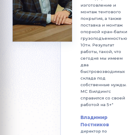
изготовление и
ПОЛУЧИТЬ РАСЧЕТ
монтаж тентового
покрытия, а также
Нажимая кнопку, вы соглашаетесь с
политикой
поставка и монтаж
обработки персональных данных
.
опорной кран-балки
грузоподъемностью
10тн. Результат
работы, такой, что
сегодня мы имеем
два
быстровозводимых
склада под
собственные нужды.
МС Билдингс
справился со своей
работой на 5+"
Владимир
Постников
директор по