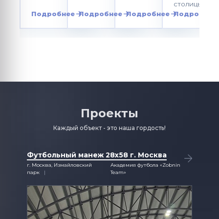
столицы.
Подробнее
Подробнее
Подробнее
Подробнее
Проекты
Каждый объект - это наша гордость!
Футбольный манеж 28х58 г. Москва
Ледова
г. Москва, Измайловский
Академия футбола «Zobnin
г. Обнинс
парк
Team»