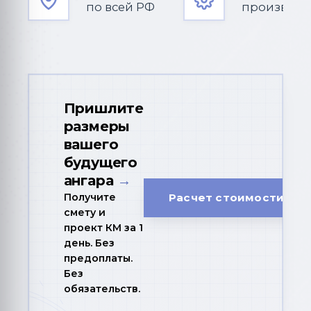
по всей РФ
производс
Пришлите
размеры
вашего
будущего
ангара
→
Получите
Расчет стоимости
смету и
проект КМ за 1
день. Без
предоплаты.
Без
обязательств.