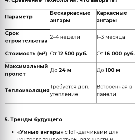
4. Сравнение технологий: что выбрать?
Бескаркасные
Каркасные
Параметр
ангары
ангары
Срок
2–4 недели
1–3 месяца
строительства
Стоимость (м²)
От
12 500 руб.
От
16 000 руб.
Максимальный
До
24 м
До
100 м
пролет
Требуется доп.
Встроенная в
Теплоизоляция
утепление
панели
5. Тренды будущего
«Умные ангары»
с IoT-датчиками для
контроля температуры, влажности и