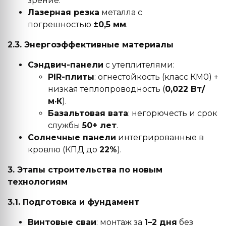
зрение.
Лазерная резка
металла с
погрешностью
±0,5 мм
.
2.3. Энергоэффективные материалы
Сэндвич-панели
с утеплителями:
PIR-плиты
: огнестойкость (класс КМ0) +
низкая теплопроводность (
0,022 Вт/
м·К
).
Базальтовая вата
: негорючесть и срок
службы
50+ лет
.
Солнечные панели
интегрированные в
кровлю (КПД до
22%
).
3. Этапы строительства по новым
технологиям
3.1. Подготовка и фундамент
Винтовые сваи
: монтаж за
1–2 дня
без