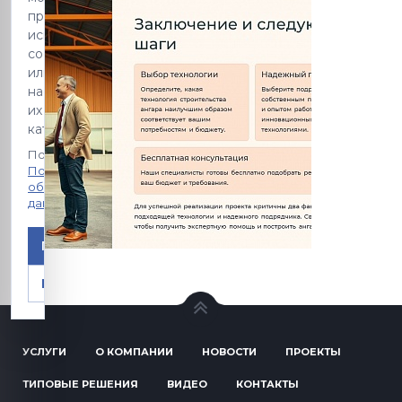
принять
использование
cookie
или
настроить
их
категории.
Подробнее:
Политика
обработки
данных
Принять
Настроить
УСЛУГИ
О КОМПАНИИ
НОВОСТИ
ПРОЕКТЫ
ТИПОВЫЕ РЕШЕНИЯ
ВИДЕО
КОНТАКТЫ