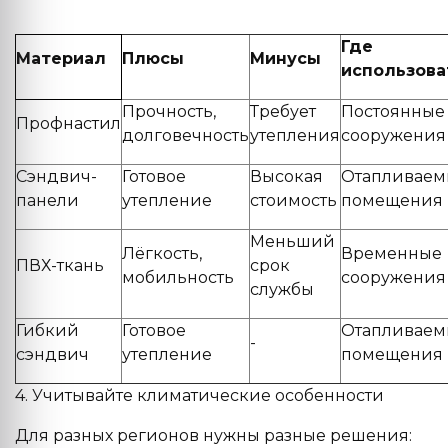
Где
Материал
Плюсы
Минусы
использова
Прочность,
Требует
Постоянные
Профнастил
долговечность
утепления
сооружения
Сэндвич-
Готовое
Высокая
Отапливаем
панели
утепление
стоимость
помещения
Меньший
Лёгкость,
Временные
ПВХ-ткань
срок
мобильность
сооружения
службы
Гибкий
Готовое
Отапливаем
-
сэндвич
утепление
помещения
4. Учитывайте климатические особенности
Для разных регионов нужны разные решения: