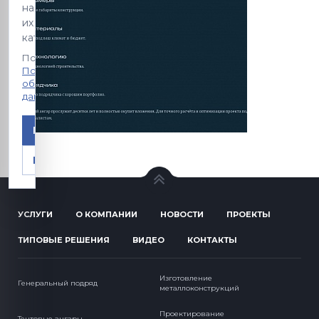
настроить
их
категории.
Подробнее:
Политика
обработки
данных
Принять
Настроить
УСЛУГИ
О КОМПАНИИ
НОВОСТИ
ПРОЕКТЫ
ТИПОВЫЕ РЕШЕНИЯ
ВИДЕО
КОНТАКТЫ
Изготовление
Генеральный подряд
металлоконструкций
Проектирование
Тентовые ангары