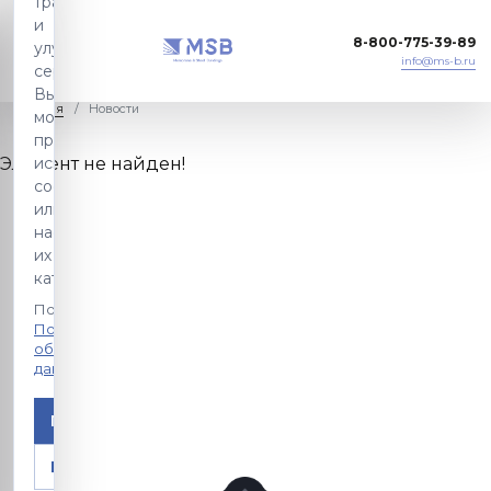
трафика
и
8-800-775-39-89
улучшения
info@ms-b.ru
сервиса.
Вы
Главная
Новости
можете
принять
Элемент не найден!
использование
cookie
или
настроить
их
категории.
Подробнее:
Политика
обработки
данных
Принять
Настроить