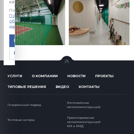
категории.
Подробнее:
Политика
обработки
данных
Принять
Настроить
УСЛУГИ
О КОМПАНИИ
НОВОСТИ
ПРОЕКТЫ
ТИПОВЫЕ РЕШЕНИЯ
ВИДЕО
КОНТАКТЫ
Изготовление
Генеральный подряд
металлоконструкций
Проектирование
Тентовые ангары
металлоконструкций
КМ и КМД